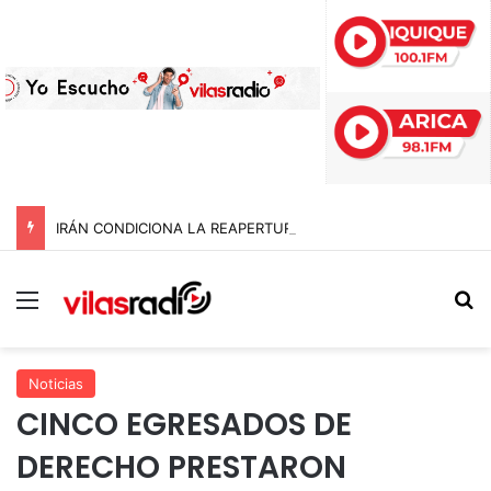
IRÁN CONDICIONA LA REAPERTURA DEL ESTRECHO DE ORMUZ Y EXIGE A ESTADOS UNIDOS EL FIN DEL BLOQUEO Y REPARACIONES DE GUERRA
Menú
B
Noticias
CINCO EGRESADOS DE
DERECHO PRESTARON