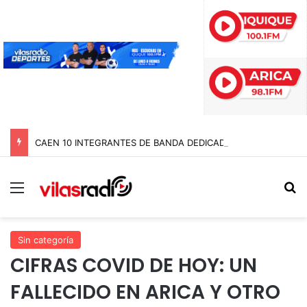
CAEN 10 INTEGRANTES DE BANDA DEDICADA A LA TRATA Y EXPLOTACIÓN SEXUAL DE MENORES EN TARAPACÁ
Menú
B
Sin categoría
CIFRAS COVID DE HOY: UN
FALLECIDO EN ARICA Y OTRO