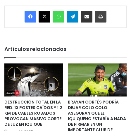
Facebook
X
WhatsApp
Telegram
Enviar vía email
Imprimir
Artículos relacionados
DESTRUCCIÓN TOTAL EN LA
BRAYAN CORTÉS PODRÍA
RED: 13 POSTES CAÍDOS Y 1.2
DEJAR COLO COLO:
KM DE CABLES ROBADOS
ASEGURAN QUE EL
PROVOCAN MASIVO CORTE
IQUIQUEÑO ESTARÍA A NADA
DE LUZ EN IQUIQUE
DE FIRMAR EN UN
IMPORTANTE CLUB DE