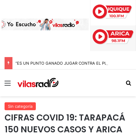
“ES UN PUNTO GANADO JUGAR CONTRA EL PUNTERO” HERNÁN PEÑA TRAS EL EMPATE CON COBRELOA
Menú
B
Sin categoría
CIFRAS COVID 19: TARAPACÁ
150 NUEVOS CASOS Y ARICA