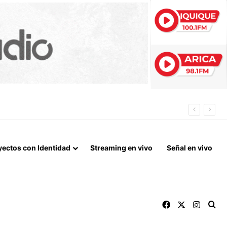
 LA NORMALIZACIÓN DE VÍNCULOS BILATERALES
yectos con Identidad
Streaming en vivo
Señal en vivo
Facebook
X
Instag
Bu