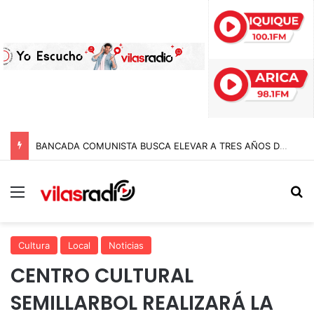
BANCADA COMUNISTA BUSCA ELEVAR A TRES AÑOS DE CÁRCEL LAS PENAS A POLICÍAS POR APREMIOS ILEGÍTIMOS EN MODIFICACIÓN A LA LEY NAIN-RETAMAL
Menú
B
Cultura
Local
Noticias
CENTRO CULTURAL
SEMILLARBOL REALIZARÁ LA