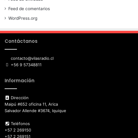
Feed de comentarios
WordPress.org
Contáctanos
contacto@vilasradio.cl
+56 9 57348811
Información
Dirección
Maipú #652 oficina 11, Arica
Salvador Allende #3674, Iquique
Teléfonos
+57 2 269150
+57 2 269151