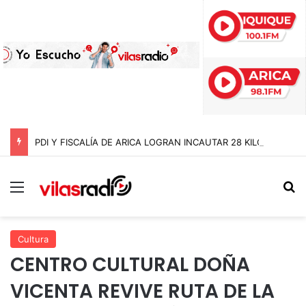
PDI Y FISCALÍA DE ARICA LOGRAN INCAUTAR 28 KILOS DE MARIHUANA OCULTOS EN UN CAMIÓN DE ALTO TONELAJE EN CHUNGARÁ
Menú
B
Cultura
CENTRO CULTURAL DOÑA
VICENTA REVIVE RUTA DE LA