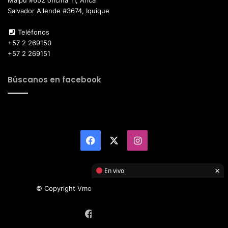
Maipú #652 oficina 11, Arica
Salvador Allende #3674, Iquique
Teléfonos
+57 2 269150
+57 2 269151
Búscanos en facebook
Facebook
X
Instagram
×
En vivo
© Copyright Vmotor TI 2026, All Rights Reserved
Facebook
X
Instagram