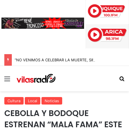
“NO VENIMOS A CELEBRAR LA MUERTE, SINO LA VIDA”: LA EMOTIVA ROMERÍA AL CEMENTERIO QUE MARCA EL CORAZÓN DE LA FIESTA DE SAN LORENZO
Menú
B
Cultura
Local
Noticias
CEBOLLA Y BODOQUE
ESTRENAN “MALA FAMA” ESTE