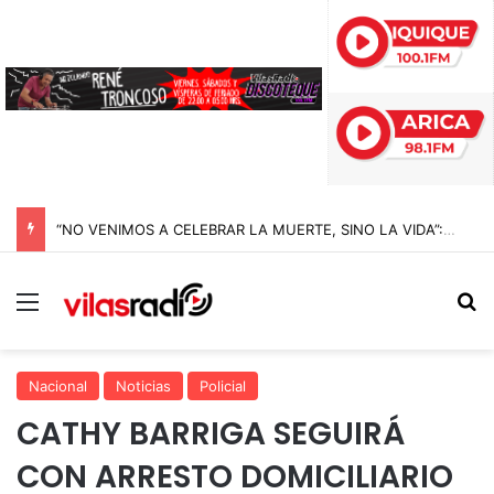
“NO VENIMOS A CELEBRAR LA MUERTE, SINO LA VIDA”: LA EMOTIVA ROMERÍA AL CEMENTERIO QUE MARCA EL CORAZÓN DE LA FIESTA DE SAN LORENZO
Menú
B
Nacional
Noticias
Policial
CATHY BARRIGA SEGUIRÁ
CON ARRESTO DOMICILIARIO