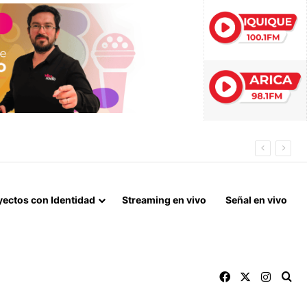
yectos con Identidad
Streaming en vivo
Señal en vivo
Facebook
X
Instag
Bu