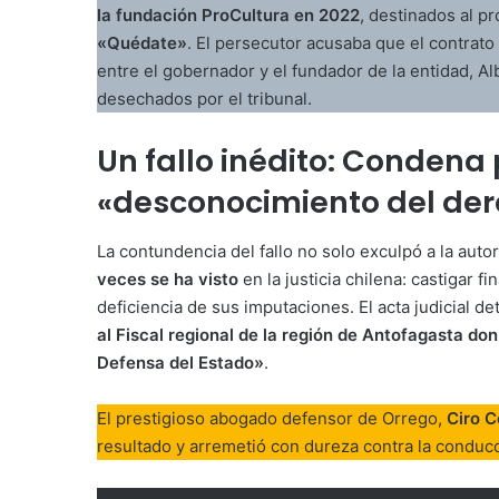
la fundación ProCultura en 2022
, destinados al 
«Quédate»
. El persecutor acusaba que el contrato
entre el gobernador y el fundador de la entidad, 
desechados por el tribunal.
Un fallo inédito: Condena
«desconocimiento del de
La contundencia del fallo no solo exculpó a la auto
veces se ha visto
en la justicia chilena: castigar 
deficiencia de sus imputaciones. El acta judicial d
al Fiscal regional de la región de Antofagasta don
Defensa del Estado»
.
El prestigioso abogado defensor de Orrego,
Ciro 
resultado y arremetió con dureza contra la conducc