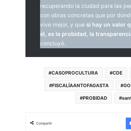
recuperando la ciudad para las p
con obras concretas que por donde
vive mejor, y que
si hay un valor 
él, es la probidad, la transparenci
concluyó.
CASOPROCULTURA
CDE
FISCALÍAANTOFAGASTA
GO
PROBIDAD
san
Compartir