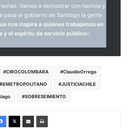
ersonas. Vamos a demostrar con hechos y
 pasa el gobierno de Santiago la gente
que nos inspira a quienes trabajamos en
a y el espíritu de servicio público
«,
CIROCOLOMBARA
ClaudioOrrego
REMETROPOLITANO
JUSTICIACHILE
tiago
SOBRESEIMIENTO
Facebook
X
Enviar vía email
Imprimir