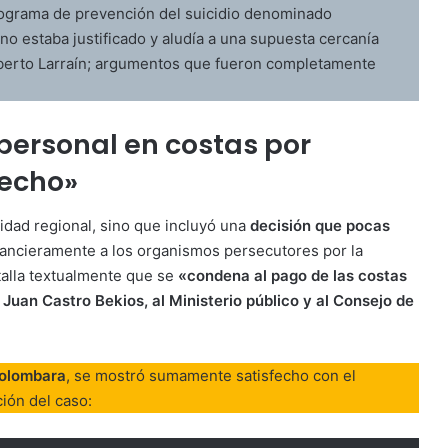
programa de prevención del suicidio denominado
 no estaba justificado y aludía a una supuesta cercanía
Alberto Larraín; argumentos que fueron completamente
 personal en costas por
recho»
ridad regional, sino que incluyó una
decisión que pocas
financieramente a los organismos persecutores por la
etalla textualmente que se
«condena al pago de las costas
 Juan Castro Bekios, al Ministerio público y al Consejo de
Colombara
, se mostró sumamente satisfecho con el
ión del caso: