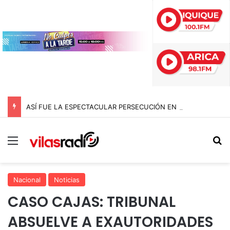
ASÍ FUE LA ESPECTACULAR PERSECUCIÓN EN IQUIQUE QUE TERMINÓ CON UN AUTO INCENDIADO TRAS CHOCAR CONTRA LA ROTONDA CHIPANA
Menú
B
Nacional
Noticias
CASO CAJAS: TRIBUNAL
ABSUELVE A EXAUTORIDADES