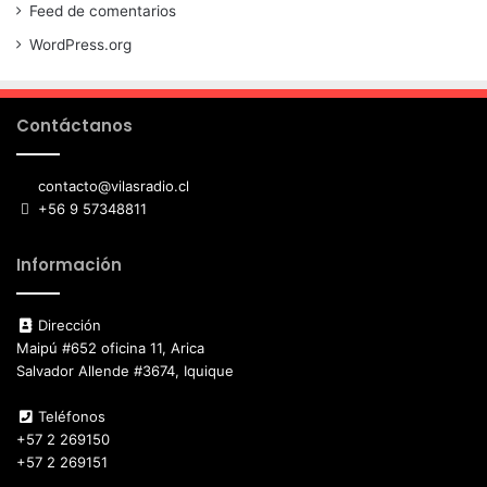
Feed de comentarios
WordPress.org
Contáctanos
contacto@vilasradio.cl
+56 9 57348811
Información
Dirección
Maipú #652 oficina 11, Arica
Salvador Allende #3674, Iquique
Teléfonos
+57 2 269150
+57 2 269151