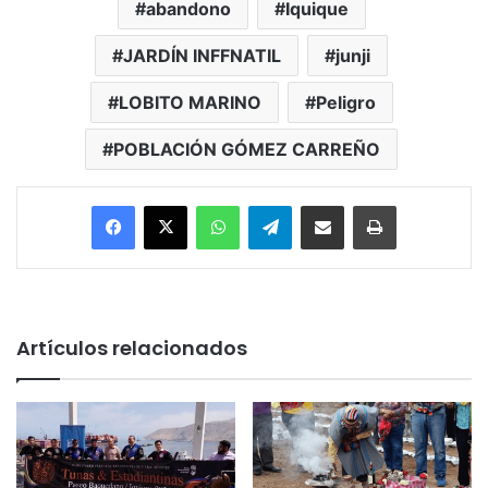
abandono
Iquique
JARDÍN INFFNATIL
junji
LOBITO MARINO
Peligro
POBLACIÓN GÓMEZ CARREÑO
Facebook
X
WhatsApp
Telegram
Enviar vía email
Imprimir
Artículos relacionados