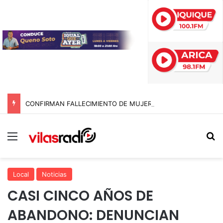
CONFIRMAN FALLECIMIENTO DE MUJER POR PARO CARDIORRESPIRATORIO EN CAMPING CALA CALA EN EL PUEBLO DE TARAPACÁ
Menú
B
Local
Noticias
CASI CINCO AÑOS DE
ABANDONO: DENUNCIAN