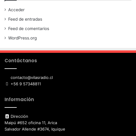
Acceder
Feed de entradas
Feed de comentarios
WordPress.org
Contáctanos
contacto@vilasradio.cl
+56 9 57348811
Información
Dirección
Maipú #652 oficina 11, Arica
Salvador Allende #3674, Iquique