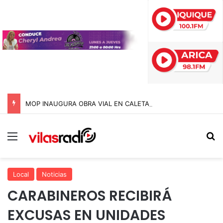
MOP INAUGURA OBRA VIAL EN CALETA VÍTOR PARA EVITAR CORTES DE RUTA DURANTE LAS CRECIDAS ESTIVALES EN ARICA Y PARINACOTA
Menú
B
Local
Noticias
CARABINEROS RECIBIRÁ
EXCUSAS EN UNIDADES