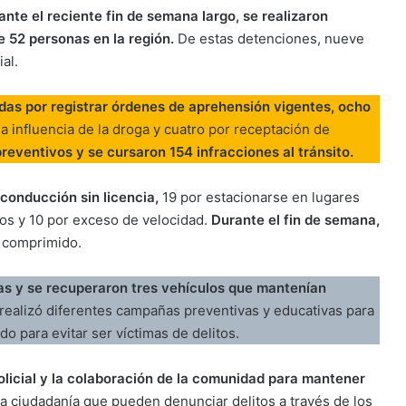
nte el reciente fin de semana largo, se realizaron
e 52 personas en la región.
De estas detenciones, nueve
al.
das por registrar órdenes de aprehensión vigentes, ocho
a influencia de la droga y cuatro por receptación de
reventivos y se cursaron 154 infracciones al tránsito.
conducción sin licencia,
19 por estacionarse en lugares
dos y 10 por exceso de velocidad.
Durante el fin de semana,
e comprimido.
gas y se recuperaron tres vehículos que mantenían
realizó diferentes campañas preventivas y educativas para
o para evitar ser víctimas de delitos.
policial y la colaboración de la comunidad para mantener
la ciudadanía que pueden denunciar delitos a través de los