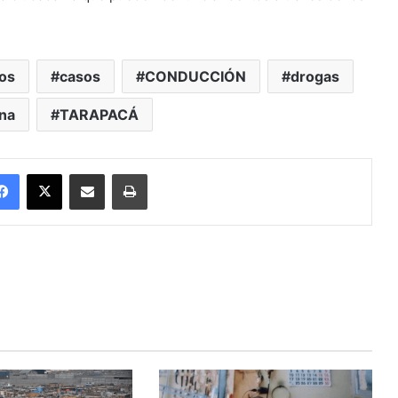
os
casos
CONDUCCIÓN
drogas
ana
TARAPACÁ
Facebook
X
Enviar vía email
Imprimir