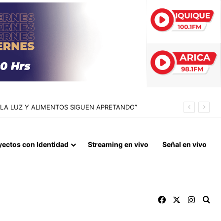
 LA LUZ Y ALIMENTOS SIGUEN APRETANDO”
yectos con Identidad
Streaming en vivo
Señal en vivo
Facebook
X
Instag
Bu
Archivos