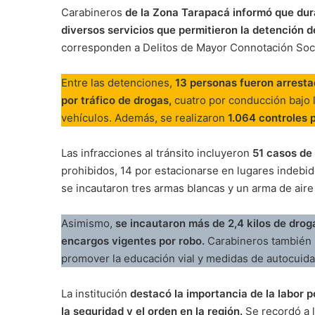
Carabineros
de la Zona Tarapacá informó que dura
diversos servicios que permitieron la detención d
corresponden a Delitos de Mayor Connotación Soci
Entre las detenciones,
13 personas fueron arresta
por tráfico de drogas,
cuatro por conducción bajo l
vehículos. Además, se realizaron
1.064 controles p
Las infracciones al tránsito incluyeron
51 casos de 
prohibidos, 14 por estacionarse en lugares indebi
se incautaron tres armas blancas y un arma de air
Asimismo,
se incautaron más de 2,4 kilos de dro
encargos vigentes por robo.
Carabineros también 
promover la educación vial y medidas de autocuidad
La institución
destacó la importancia de la labor 
la seguridad y el orden en la región.
Se recordó a 