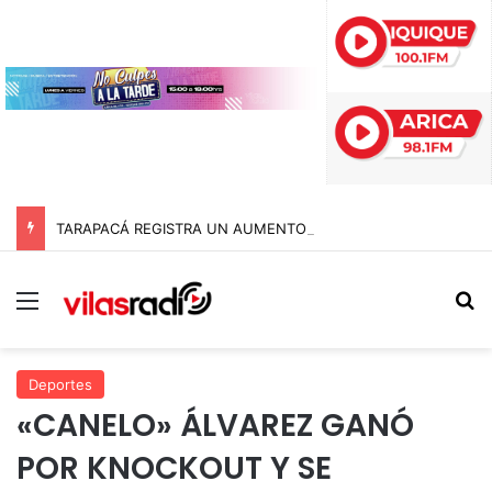
TARAPACÁ REGISTRA UN AUMENTO DEL 3,1% EN SU ÍNDICE DE PRODUCCIÓN MINERA
Menú
B
Deportes
«CANELO» ÁLVAREZ GANÓ
POR KNOCKOUT Y SE