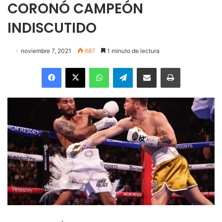
CORONÓ CAMPEÓN
INDISCUTIDO
noviembre 7, 2021
687
1 minuto de lectura
Facebook
X
WhatsApp
Telegram
Enviar vía email
Imprimir