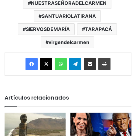
NUESTRASEÑORADELCARMEN
SANTUARIOLATIRANA
SIERVOSDEMARÍA
TARAPACÁ
virgendelcarmen
Facebook
X
WhatsApp
Telegram
Enviar vía email
Imprimir
Artículos relacionados