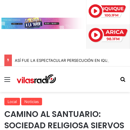
ASÍ FUE LA ESPECTACULAR PERSECUCIÓN EN IQUIQUE QUE TERMINÓ CON UN AUTO INCENDIADO TRAS CHOCAR CONTRA LA ROTONDA CHIPANA
Menú
B
Local
Noticias
CAMINO AL SANTUARIO:
SOCIEDAD RELIGIOSA SIERVOS