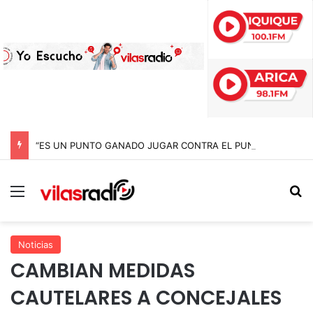
“ES UN PUNTO GANADO JUGAR CONTRA EL PUNTERO” HERNÁN PEÑA TRAS EL EMPATE CON COBRELOA
Menú
B
Noticias
CAMBIAN MEDIDAS
CAUTELARES A CONCEJALES