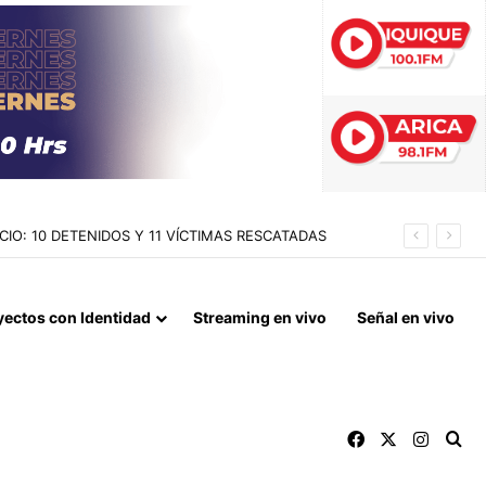
 DE TARAPACÁ
yectos con Identidad
Streaming en vivo
Señal en vivo
Facebook
X
Instag
Bu