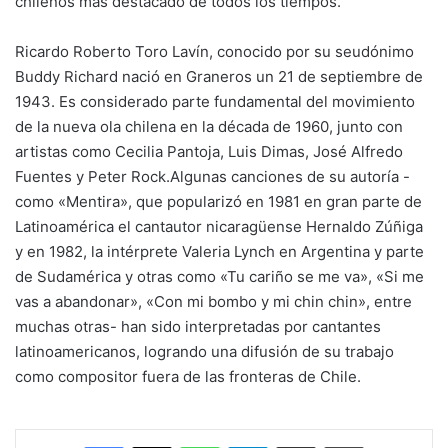
chilenos más destacado de todos los tiempos.
Ricardo Roberto Toro Lavín, conocido por su seudónimo
Buddy Richard nació en Graneros un 21 de septiembre de
1943. Es considerado parte fundamental del movimiento
de la nueva ola chilena en la década de 1960, junto con
artistas como Cecilia Pantoja, Luis Dimas, José Alfredo
Fuentes y Peter Rock.Algunas canciones de su autoría -
como «Mentira», que popularizó en 1981 en gran parte de
Latinoamérica el cantautor nicaragüense Hernaldo Zúñiga
y en 1982, la intérprete Valeria Lynch en Argentina y parte
de Sudamérica y otras como «Tu cariño se me va», «Si me
vas a abandonar», «Con mi bombo y mi chin chin», entre
muchas otras- han sido interpretadas por cantantes
latinoamericanos, logrando una difusión de su trabajo
como compositor fuera de las fronteras de Chile.
Facebook
X
WhatsApp
Telegram
Enviar vía email
Imprimir