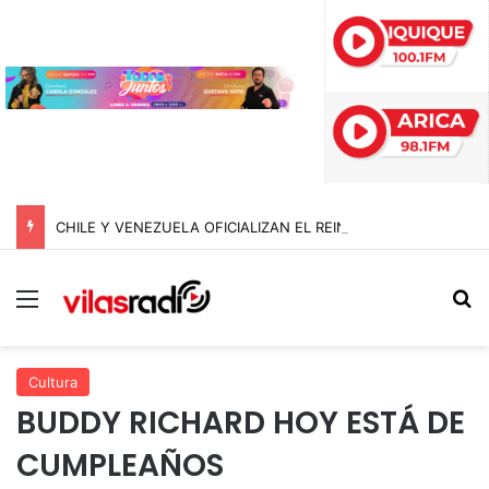
CHILE Y VENEZUELA OFICIALIZAN EL REINICIO DE RELACIONES CONSULARES Y AVANZAN HACIA LA NORMALIZACIÓN DE VÍNCULOS BILATERALES
Menú
B
Cultura
BUDDY RICHARD HOY ESTÁ DE
CUMPLEAÑOS