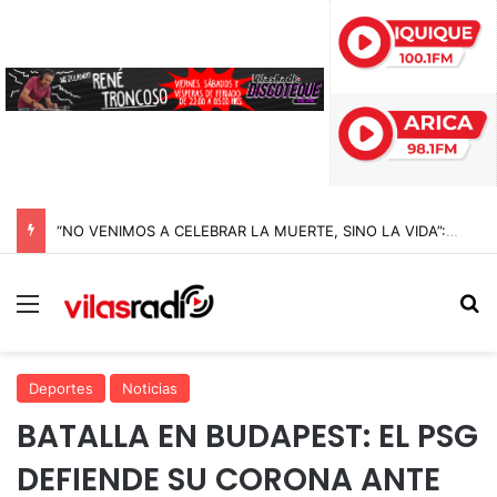
“NO VENIMOS A CELEBRAR LA MUERTE, SINO LA VIDA”: LA EMOTIVA ROMERÍA AL CEMENTERIO QUE MARCA EL CORAZÓN DE LA FIESTA DE SAN LORENZO
Menú
B
Deportes
Noticias
BATALLA EN BUDAPEST: EL PSG
DEFIENDE SU CORONA ANTE