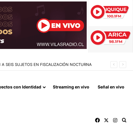
RAN RUCO USADO COMO CENTRO DE ACOPIO
yectos con Identidad
Streaming en vivo
Señal en vivo
Facebook
X
Instag
Bu