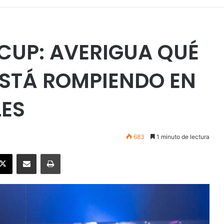
CUP: AVERIGUA QUÉ
 ESTÁ ROMPIENDO EN
LES
683
1 minuto de lectura
ebook
X
Enviar vía email
Imprimir