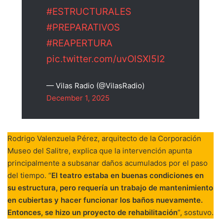
#ESTRUCTURALES
#PREPARATIVOS
#REAPERTURA
pic.twitter.com/uvOlSXl5I2
— Vilas Radio (@VilasRadio)
December 1, 2025
Rodrigo Valenzuela Pérez, arquitecto de la Corporación
Museo del Salitre, explica que la intervención apunta
principalmente a subsanar daños acumulados por el paso
del tiempo. “
El teatro estaba en buenas condiciones en
su estructura, pero requería un trabajo de mantenimiento
en cubiertas y hacer funcionar los baños nuevamente.
Entonces, se hizo un proyecto de rehabilitación
”, sostuvo.