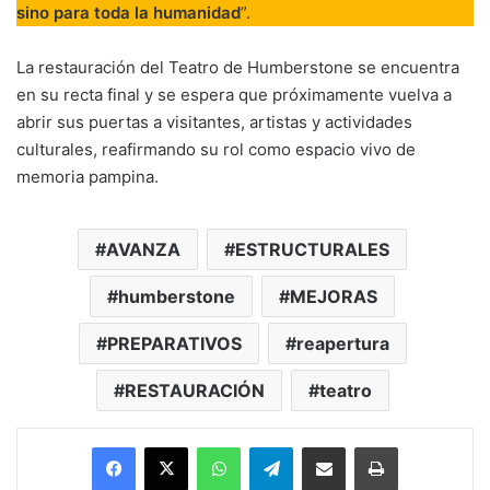
sino para toda la humanidad
”.
La restauración del Teatro de Humberstone se encuentra
en su recta final y se espera que próximamente vuelva a
abrir sus puertas a visitantes, artistas y actividades
culturales, reafirmando su rol como espacio vivo de
memoria pampina.
AVANZA
ESTRUCTURALES
humberstone
MEJORAS
PREPARATIVOS
reapertura
RESTAURACIÓN
teatro
Facebook
X
WhatsApp
Telegram
Enviar vía email
Imprimir