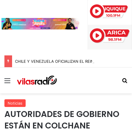
CHILE Y VENEZUELA OFICIALIZAN EL REINICIO DE RELACIONES CONSULARES Y AVANZAN HACIA LA NORMALIZACIÓN DE VÍNCULOS BILATERALES
Menú
B
Noticias
AUTORIDADES DE GOBIERNO
ESTÁN EN COLCHANE