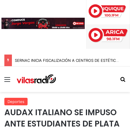
SERNAC INICIA FISCALIZACIÓN A CENTROS DE ESTÉTICA EN EL PAÍS E INTERVIENE EN TARAPACÁ: BUSCAN FRENAR RIESGOS Y PUBLICIDAD ENGAÑOSA
Menú
B
Deportes
AUDAX ITALIANO SE IMPUSO
ANTE ESTUDIANTES DE PLATA