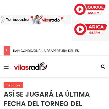
IRÁN CONDICIONA LA REAPERTURA DEL ESTRECHO DE ORMUZ Y EXIGE A ESTADOS UNIDOS EL FIN DEL BLOQUEO Y REPARACIONES DE GUERRA
Menú
B
Deportes
ASÍ SE JUGARÁ LA ÚLTIMA
FECHA DEL TORNEO DEL