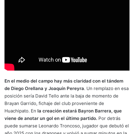
En el medio del campo hay más claridad con el tándem
de Diego Orellana y Joaquín Pereyra
. Un remplazo en esa
posición sería David Tello ante la baja de momento de
Brayan Garrido, fichaje del club proveniente de
Huachipato. En
la creación estará Bayron Barrera, que
viene de anotar un gol en el último partido.
Por detrás
puede sumarse Leonardo Troncoso, jugador que debutó el
año 2025 con los dragones y volvió a sumar minutos en la