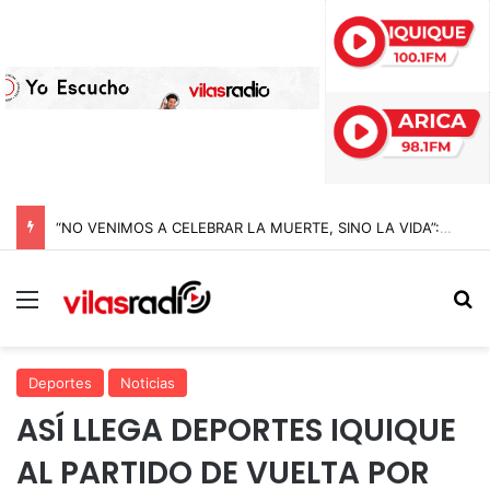
“NO VENIMOS A CELEBRAR LA MUERTE, SINO LA VIDA”: LA EMOTIVA ROMERÍA AL CEMENTERIO QUE MARCA EL CORAZÓN DE LA FIESTA DE SAN LORENZO
Menú
B
Deportes
Noticias
ASÍ LLEGA DEPORTES IQUIQUE
AL PARTIDO DE VUELTA POR