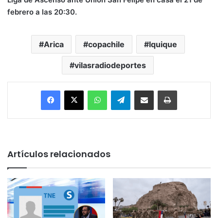
febrero a las 20:30.
Arica
copachile
Iquique
vilasradiodeportes
Facebook
X
WhatsApp
Telegram
Enviar vía email
Imprimir
Artículos relacionados