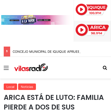
CONCEJO MUNICIPAL DE IQUIQUE APRUEBA MOCIÓN PARA QUE CONCEJALES SE SOMETAN A TEST DE DROGAS
Menú
B
Local
Noticias
ARICA ESTÁ DE LUTO: FAMILIA
PIERDE A DOS DE SUS