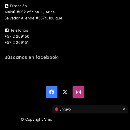
Dirección
Maipú #652 oficina 11, Arica
Salvador Allende #3674, Iquique
Teléfonos
+57 2 269150
+57 2 269151
Búscanos en facebook
Facebook
X
Instagram
×
En vivo
© Copyright Vmotor TI 2026, All Rights Reserved