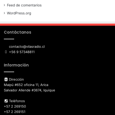
Feed de comentarios
WordPress.org
Contáctanos
contacto@vilasradio.cl
+56 9 57348811
Información
Dirección
Maipú #652 oficina 11, Arica
Salvador Allende #3674, Iquique
Teléfonos
+57 2 269150
+57 2 269151