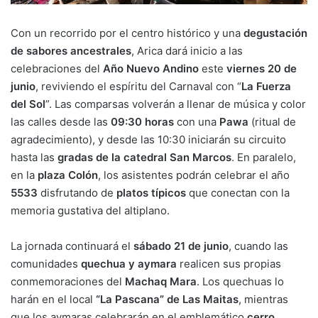
Con un recorrido por el centro histórico y una
degustación
de sabores ancestrales
, Arica dará inicio a las
celebraciones del
Año Nuevo Andino
este
viernes 20 de
junio
, reviviendo el espíritu del Carnaval con “
La Fuerza
del Sol
”. Las comparsas volverán a llenar de música y color
las calles desde las
09:30 horas
con una
Pawa
(ritual de
agradecimiento), y desde las 10:30 iniciarán su circuito
hasta las
gradas de la catedral San Marcos
. En paralelo,
en la
plaza Colón
, los asistentes podrán celebrar el año
5533
disfrutando de
platos típicos
que conectan con la
memoria gustativa del altiplano.
La jornada continuará el
sábado 21 de junio
, cuando las
comunidades
quechua y aymara
realicen sus propias
conmemoraciones del
Machaq Mara
. Los quechuas lo
harán en el local
“La Pascana” de Las Maitas
, mientras
que los aymaras celebrarán en el emblemático
cerro