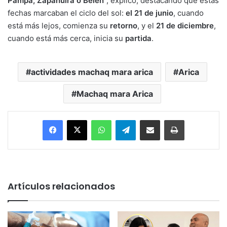
Pampa, Zapahuira o Belén
”, explicó, destacando que estas
fechas marcaban el ciclo del sol:
el 21 de junio
, cuando
está más lejos, comienza su
retorno
, y el
21 de diciembre
,
cuando está más cerca, inicia su
partida
.
actividades machaq mara arica
Arica
Machaq mara Arica
Facebook
X
WhatsApp
Telegram
Enviar vía email
Imprimir
Artículos relacionados