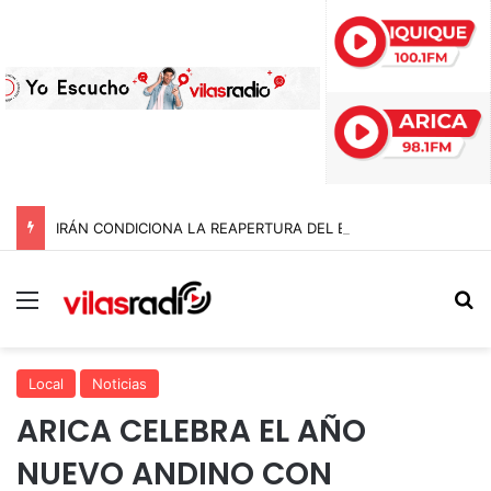
IRÁN CONDICIONA LA REAPERTURA DEL ESTRECHO DE ORMUZ Y EXIGE A ESTADOS UNIDOS EL FIN DEL BLOQUEO Y REPARACIONES DE GUERRA
Menú
B
Local
Noticias
ARICA CELEBRA EL AÑO
NUEVO ANDINO CON