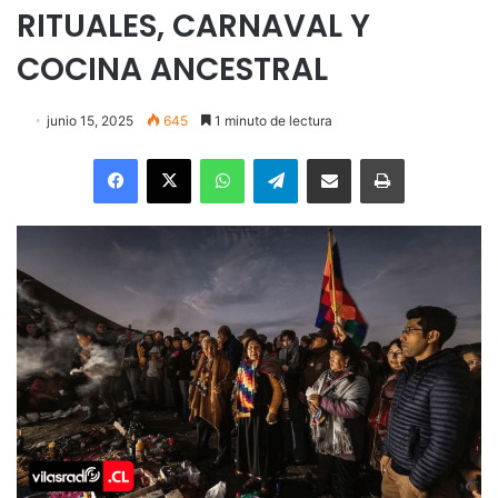
RITUALES, CARNAVAL Y
COCINA ANCESTRAL
junio 15, 2025
645
1 minuto de lectura
Facebook
X
WhatsApp
Telegram
Enviar vía email
Imprimir