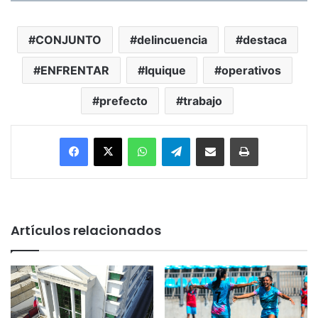
CONJUNTO
delincuencia
destaca
ENFRENTAR
Iquique
operativos
prefecto
trabajo
Facebook
X
WhatsApp
Telegram
Enviar vía email
Imprimir
Artículos relacionados