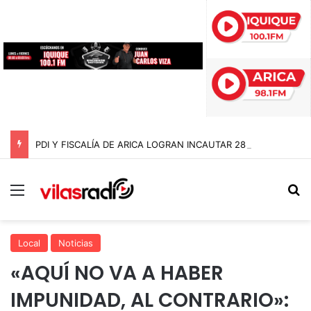
PDI Y FISCALÍA DE ARICA LOGRAN INCAUTAR 28 KILOS DE MARIHUANA OCULTOS EN UN CAMIÓN DE ALTO TONELAJE EN CHUNGARÁ
Menú
B
Local
Noticias
«AQUÍ NO VA A HABER
IMPUNIDAD, AL CONTRARIO»: