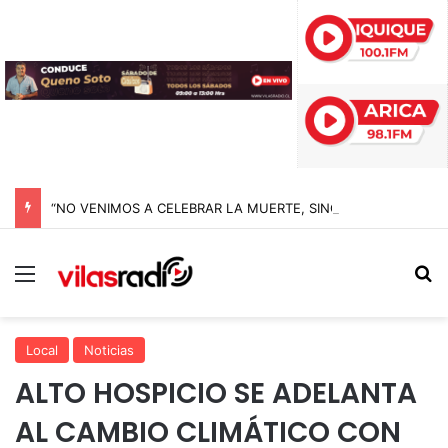
“NO VENIMOS A CELEBRAR LA MUERTE, SINO LA VIDA”: LA EMOTIVA ROMERÍA AL CEMENTERIO QUE MARCA EL CORAZÓN DE LA FIESTA DE SAN LORENZO
Menú
B
Local
Noticias
ALTO HOSPICIO SE ADELANTA
AL CAMBIO CLIMÁTICO CON