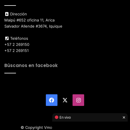
Dirección
Maipú #652 oficina 11, Arica
Salvador Allende #3674, Iquique
Teléfonos
+57 2 269150
+57 2 269151
Búscanos en facebook
Facebook
X
Instagram
×
En vivo
© Copyright Vmotor TI 2026, All Rights Reserved