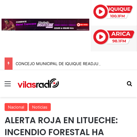
CONCEJO MUNICIPAL DE IQUIQUE READJUDICA DEMOLICIÓN DE LETREROS Y SU COSTO SE DISPARA TRAS MESES DE RETRASO
Menú
B
Nacional
Noticias
ALERTA ROJA EN LITUECHE:
INCENDIO FORESTAL HA