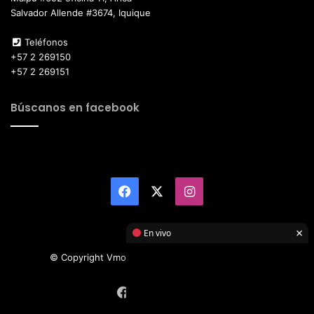
Salvador Allende #3674, Iquique
Teléfonos
+57 2 269150
+57 2 269151
Búscanos en facebook
Facebook
X
Instagram
×
En vivo
© Copyright Vmotor TI 2026, All Rights Reserved
Facebook
X
Instagram