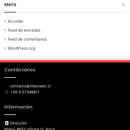
Meta
Acceder
Feed de entradas
Feed de comentarios
WordPress.org
Contáctanos
contacto@vilasradio.cl
+56 9 57348811
Información
Dirección
Maipú #652 oficina 11, Arica