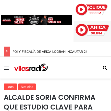
PDI Y FISCALÍA DE ARICA LOGRAN INCAUTAR 28 KILOS DE MARIHUANA OCULTOS EN UN CAMIÓN DE ALTO TONELAJE EN CHUNGARÁ
Menú
B
Local
Noticias
ALCALDE SORIA CONFIRMA
QUE ESTUDIO CLAVE PARA