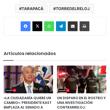
TARAPACÁ
TORREDELRELOJ
Facebook
X
WhatsApp
Telegram
Enviar vía email
Imprimir
Artículos relacionados
«LA CIUDADANÍA QUIERE UN
UN DISPARO EN EL ROSTRO Y
CAMBIO»: PRESIDENTE KAST
UNA INVESTIGACIÓN
EMPLAZA AL SENADO A
CONTRARRELOJ: