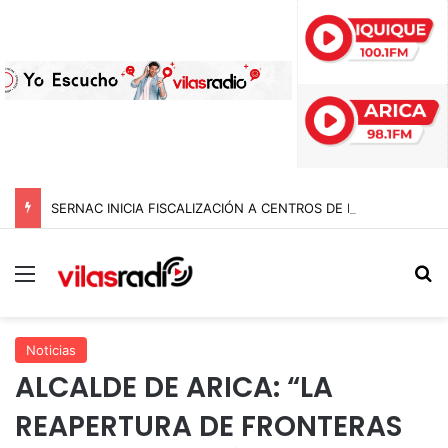
SERNAC INICIA FISCALIZACIÓN A CENTROS DE ESTÉTICA EN EL PAÍS E INTERVIENE EN TARAPACÁ: BUSCAN FRENAR RIESGOS Y PUBLICIDAD ENGAÑOSA
Menú
B
Noticias
ALCALDE DE ARICA: “LA
REAPERTURA DE FRONTERAS