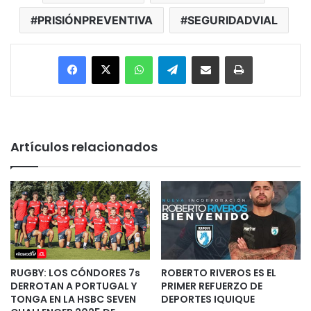
PRISIÓNPREVENTIVA
SEGURIDADVIAL
Facebook
X
WhatsApp
Telegram
Enviar vía email
Imprimir
Artículos relacionados
RUGBY: LOS CÓNDORES 7s
ROBERTO RIVEROS ES EL
DERROTAN A PORTUGAL Y
PRIMER REFUERZO DE
TONGA EN LA HSBC SEVEN
DEPORTES IQUIQUE