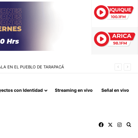
INA DULCINEA
yectos con Identidad
Streaming en vivo
Señal en vivo
Facebook
X
Instag
Bu