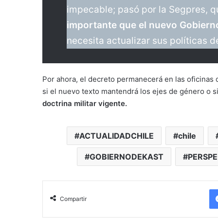
impecable; pasó por la Segpres, qu
importante que el nuevo Gobierno 
necesita actualizar sus políticas 
Por ahora, el decreto permanecerá en las oficinas 
si el nuevo texto mantendrá los ejes de género o s
doctrina militar vigente.
ACTUALIDADCHILE
chile
GOBIERNODEKAST
PERSP
Compartir