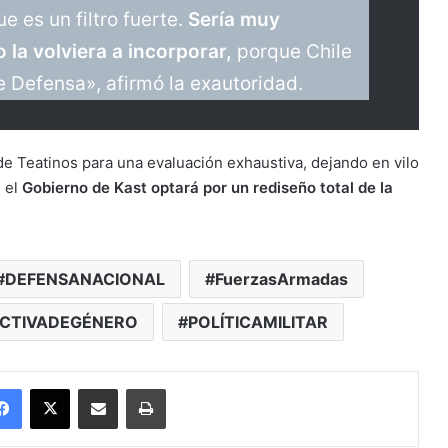
e es un filtro fuerte.
Sería muy
la volviera a incorporar,
porque Chile
de Defensa», afirmó la exautoridad.
de Teatinos para una evaluación exhaustiva, dejando en vilo
i el
Gobierno de Kast optará por un rediseño total de la
DEFENSANACIONAL
FuerzasArmadas
ECTIVADEGÉNERO
POLÍTICAMILITAR
Facebook
X
Enviar vía email
Imprimir