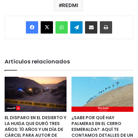
REDMI
Facebook
X
WhatsApp
Telegram
Enviar vía email
Imprimir
Artículos relacionados
EL DISPARO EN EL DESIERTO Y
¿SABE POR QUÉ HAY
LA HUIDA QUE DURÓ TRES
PALMERAS EN EL CERRO
AÑOS: 10 AÑOS Y UN DÍA DE
ESMERALDA?: AQUÍ TE
CÁRCEL PARA AUTOR DE
CONTAMOS DETALLES DE UN