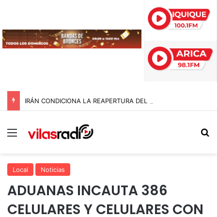
IRÁN CONDICIONA LA REAPERTURA DEL ESTRECHO DE ORMUZ Y EXIGE A ESTADOS UNIDOS EL FIN DEL BLOQUEO Y REPARACIONES DE GUERRA
Menú
B
Local
Noticias
ADUANAS INCAUTA 386
CELULARES Y CELULARES CON