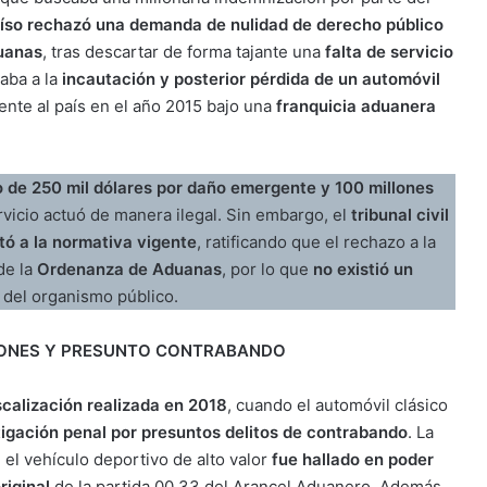
aíso rechazó una demanda de nulidad de derecho público
duanas
, tras descartar de forma tajante una
falta de servicio
taba a la
incautación y posterior pérdida de un automóvil
mente al país en el año 2015 bajo una
franquicia aduanera
 de 250 mil dólares por daño emergente y 100 millones
vicio actuó de manera ilegal. Sin embargo, el
tribunal civil
tó a la normativa vigente
, ratificando que el rechazo a la
de la
Ordenanza de Aduanas
, por lo que
no existió un
 del organismo público.
PEONES Y PRESUNTO CONTRABANDO
scalización realizada en 2018
, cuando el automóvil clásico
tigación penal por presuntos delitos de contrabando
. La
el vehículo deportivo de alto valor
fue hallado en poder
riginal
de la partida 00.33 del Arancel Aduanero. Además,