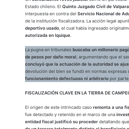
Estado chileno. El
Quinto Juzgado Civil de Valpar
interpuesta en contra del
Servicio Nacional de A
de la institución fiscalizadora. La acción legal apun
deportivo usado
, el cual había ingresado original
autorizada en Iquique
.
La pugna en tribunales
buscaba un millonario pago
de pesos por daño moral
, argumentando que el ser
concluyó que la actuación de la autoridad se ajus
devolución del bien se fundó en normas expresas 
funcionamiento defectuoso ni arbitrario
por parte
FISCALIZACIÓN CLAVE EN LA TIERRA DE CAM
El origen de este intrincado caso
remonta a una fi
fue detectado y retenido en el marco de una
inves
entidad fiscal justificó su proceder
detallando que 
de un tercero totalmente distinto al beneficiario o