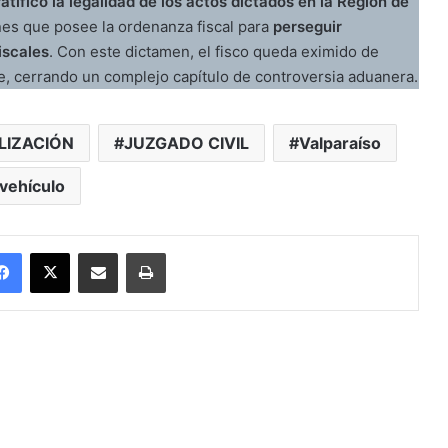
ratificó la legalidad de los actos dictados en la Región de
ones que posee la ordenanza fiscal para
perseguir
iscales
. Con este dictamen, el fisco queda eximido de
e, cerrando un complejo capítulo de controversia aduanera.
LIZACIÓN
JUZGADO CIVIL
Valparaíso
vehículo
Facebook
X
Enviar vía email
Imprimir