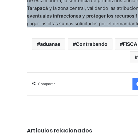
De esta manera, la sentencia de primera instancia
Tarapacá
y la zona central, validando las atribuci
eventuales infracciones y proteger los recursos f
pagar las altas sumas solicitadas por el demandant
aduanas
Contrabando
FISCA
Compartir
Artículos relacionados