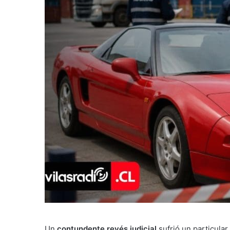
Un
contundente revés judicial
sufrió un particula