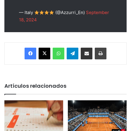
— Italy
(@Azzurri_En)
September
18, 2024
Facebook
X
WhatsApp
Telegram
Enviar vía email
Imprimir
Artículos relacionados