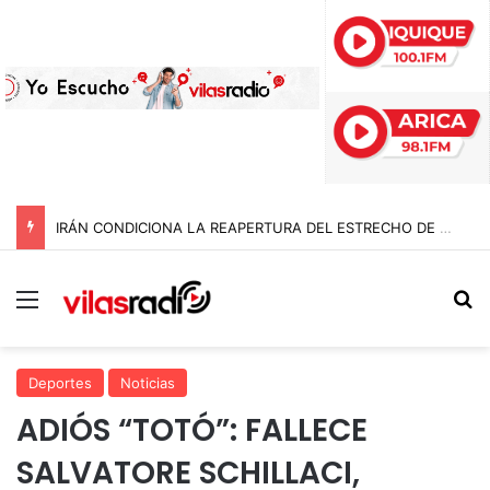
IRÁN CONDICIONA LA REAPERTURA DEL ESTRECHO DE ORMUZ Y EXIGE A ESTADOS UNIDOS EL FIN DEL BLOQUEO Y REPARACIONES DE GUERRA
Menú
B
Deportes
Noticias
ADIÓS “TOTÓ”: FALLECE
SALVATORE SCHILLACI,