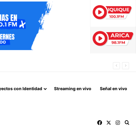
LORENZO
yectos con Identidad
Streaming en vivo
Señal en vivo
Facebook
X
Instag
Bu
Archivos