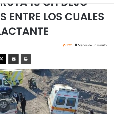
 RUTA 15 CH DEJÓ
S ENTRE LOS CUALES
 LACTANTE
722
Menos de un minuto
ebook
X
Enviar vía email
Imprimir