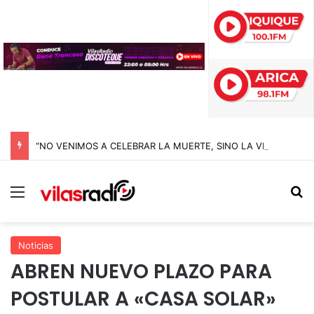
“NO VENIMOS A CELEBRAR LA MUERTE, SINO LA VIDA”: LA EMOTIVA ROMERÍA AL CEMENTERIO QUE MARCA EL CORAZÓN DE LA FIESTA DE SAN LORENZO
Menú
B
Noticias
ABREN NUEVO PLAZO PARA
POSTULAR A «CASA SOLAR»