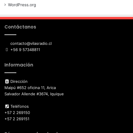
WordPress.org
Contáctanos
contacto@vilasradio.cl
+56 9 57348811
Información
Dirección
Maipú #652 oficina 11, Arica
Salvador Allende #3674, Iquique
Teléfonos
+57 2 269150
+57 2 269151