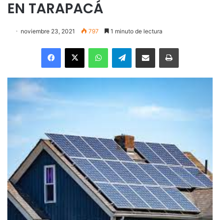
EN TARAPACÁ
noviembre 23, 2021
797
1 minuto de lectura
Facebook
X
WhatsApp
Telegram
Enviar vía email
Imprimir