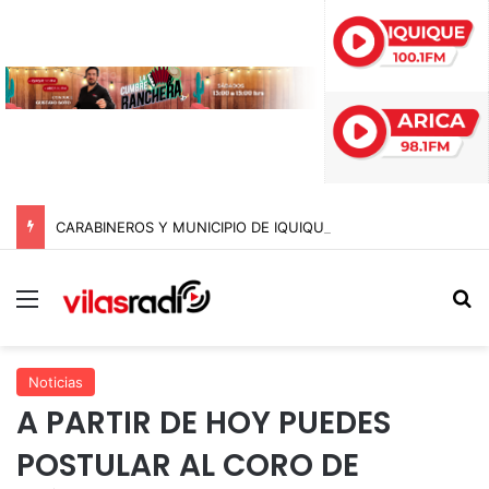
CARABINEROS Y MUNICIPIO DE IQUIQUE SACAN DE CIRCULACIÓN 10 MOTOCICLETAS Y DETIENEN A SEIS SUJETOS EN FISCALIZACIÓN NOCTURNA
Menú
B
Noticias
A PARTIR DE HOY PUEDES
POSTULAR AL CORO DE