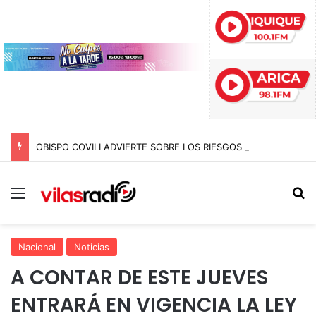
OBISPO COVILI ADVIERTE SOBRE LOS RIESGOS QUE AMENAZAN A LA SOCIEDAD Y LLAMA A NO “HUNDIRSE”
Menú
B
Nacional
Noticias
A CONTAR DE ESTE JUEVES
ENTRARÁ EN VIGENCIA LA LEY