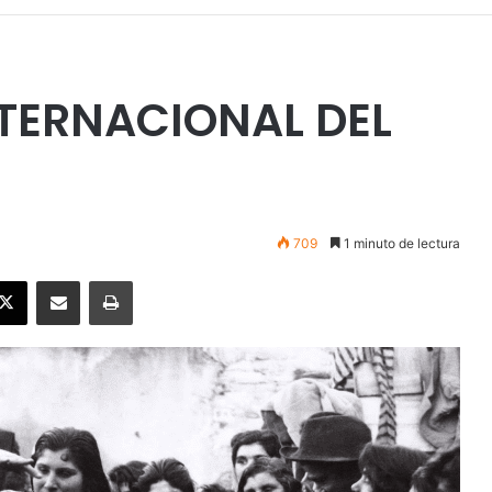
INTERNACIONAL DEL
709
1 minuto de lectura
ebook
X
Enviar vía email
Imprimir