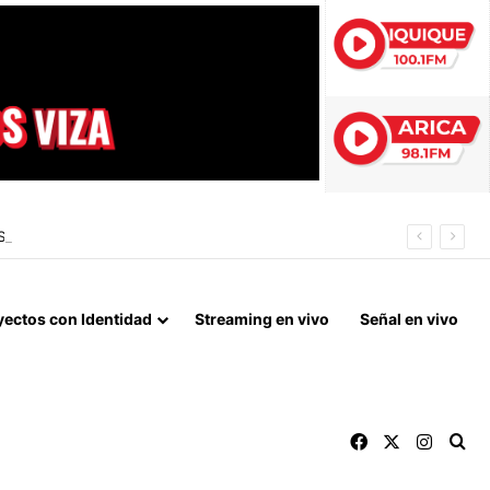
 DEL ESTALLIDO SOCIAL
yectos con Identidad
Streaming en vivo
Señal en vivo
Facebook
X
Instag
Bu