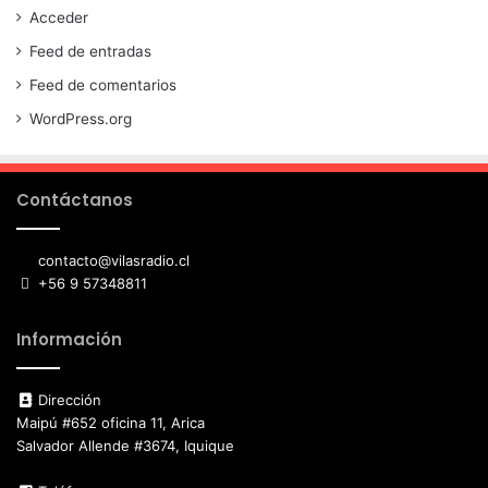
Acceder
Feed de entradas
Feed de comentarios
WordPress.org
Contáctanos
contacto@vilasradio.cl
+56 9 57348811
Información
Dirección
Maipú #652 oficina 11, Arica
Salvador Allende #3674, Iquique