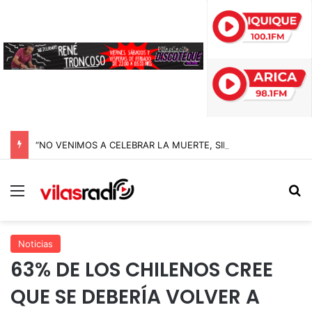
“NO VENIMOS A CELEBRAR LA MUERTE, SINO LA VIDA”: LA EMOTIVA ROMERÍA AL CEMENTERIO QUE MARCA EL CORAZÓN DE LA FIESTA DE SAN LORENZO
Menú
B
Noticias
63% DE LOS CHILENOS CREE
QUE SE DEBERÍA VOLVER A