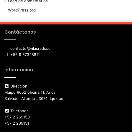
Feed de comentarios
WordPress.org
Contáctanos
contacto@vilasradio.cl
+56 9 57348811
Información
Dirección
Maipú #652 oficina 11, Arica
Salvador Allende #3674, Iquique
Teléfonos
+57 2 269150
+57 2 269151