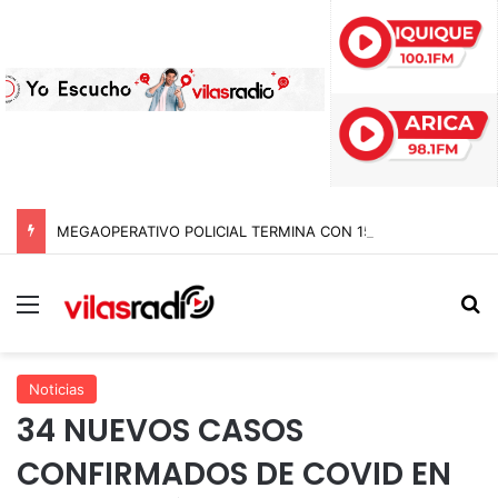
MEGAOPERATIVO POLICIAL TERMINA CON 15 DETENIDOS Y SIETE NOTIFICACIONES DE EXPULSIÓN DE EXTRANJEROS EN TARAPACÁ
Menú
B
Noticias
34 NUEVOS CASOS
CONFIRMADOS DE COVID EN