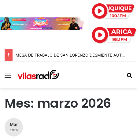
MESA DE TRABAJO DE SAN LORENZO DESMIENTE AUTORIZACIÓN DE «ENTRADA DE LOLITOS» PARA EL DOMINGO
Menú
B
Mes:
marzo 2026
Mar
- 2026 -