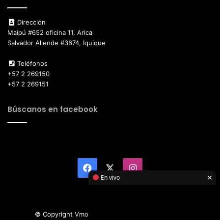
Dirección
Maipú #652 oficina 11, Arica
Salvador Allende #3674, Iquique
Teléfonos
+57 2 269150
+57 2 269151
Búscanos en facebook
Facebook
X
Instagram
×
En vivo
© Copyright Vmotor TI 2026, All Rights Reserved