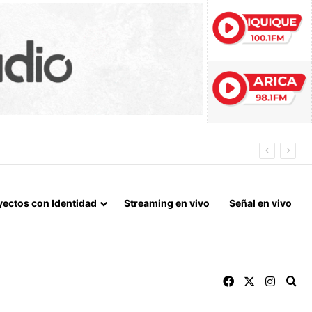
 LA NORMALIZACIÓN DE VÍNCULOS BILATERALES
yectos con Identidad
Streaming en vivo
Señal en vivo
Facebook
X
Instag
Bu