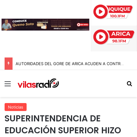
AUTORIDADES DEL GORE DE ARICA ACUDEN A CONTRALORÍA TRAS IRREGULARIDADES POR $95 MIL MILLONES EN LA GESTIÓN ANTERIOR
Menú
B
Noticias
SUPERINTENDENCIA DE
EDUCACIÓN SUPERIOR HIZO