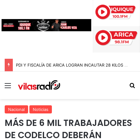
PDI Y FISCALÍA DE ARICA LOGRAN INCAUTAR 28 KILOS DE MARIHUANA OCULTOS EN UN CAMIÓN DE ALTO TONELAJE EN CHUNGARÁ
Menú
B
Nacional
Noticias
MÁS DE 6 MIL TRABAJADORES
DE CODELCO DEBERÁN