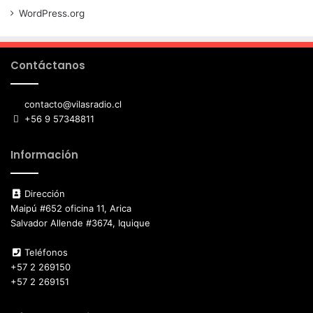
WordPress.org
Contáctanos
contacto@vilasradio.cl
+56 9 57348811
Información
Dirección
Maipú #652 oficina 11, Arica
Salvador Allende #3674, Iquique
Teléfonos
+57 2 269150
+57 2 269151