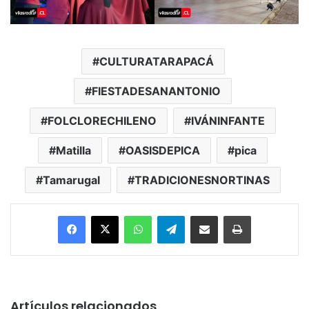
CULTURATARAPACÁ
FIESTADESANANTONIO
FOLCLORECHILENO
IVÁNINFANTE
Matilla
OASISDEPICA
pica
Tamarugal
TRADICIONESNORTINAS
Facebook
X
WhatsApp
Telegram
Enviar vía email
Imprimir
Artículos relacionados