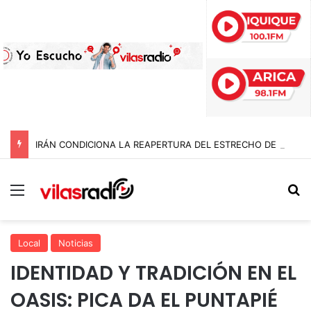
IRÁN CONDICIONA LA REAPERTURA DEL ESTRECHO DE ORMUZ Y EXIGE A ESTADOS UNIDOS EL FIN DEL BLOQUEO Y REPARACIONES DE GUERRA
Menú
B
Local
Noticias
IDENTIDAD Y TRADICIÓN EN EL
OASIS: PICA DA EL PUNTAPIÉ