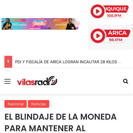
PDI Y FISCALÍA DE ARICA LOGRAN INCAUTAR 28 KILOS DE MARIHUANA OCULTOS EN UN CAMIÓN DE ALTO TONELAJE EN CHUNGARÁ
Menú
B
Nacional
Noticias
EL BLINDAJE DE LA MONEDA
PARA MANTENER AL