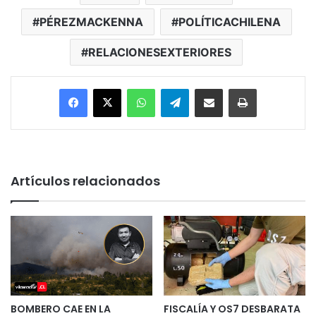
PÉREZMACKENNA
POLÍTICACHILENA
RELACIONESEXTERIORES
Facebook
X
WhatsApp
Telegram
Enviar vía email
Imprimir
Artículos relacionados
BOMBERO CAE EN LA
FISCALÍA Y OS7 DESBARATA